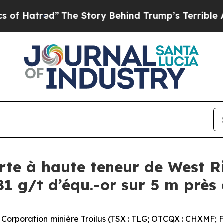
ry Behind Trump’s Terrible Approval Rating
Blac
erte à haute teneur de West R
81 g/t d’équ.-or sur 5 m près 
oration minière Troilus (TSX : TLG; OTCQX : CHXMF; FSE : C