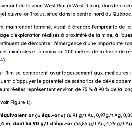
venant de la zone West Rim (« West Rim »), dans le cad
ojet cuivre-or Troilus, situé dans le centre-nord du Québec.
maintenant terminé, visait à étendre l’empreinte de la
ge d’exploration réalisés à proximité de la mine, à l’oues
s continuent de démontrer l’émergence d’une importante zo
urces minérales et à moins de 200 mètres de la fosse de ré
24
).
st Rim se comparent avantageusement aux meilleures in
tinuent d’appuyer le potentiel de scénarios de développem
seurs réelles représentent environ de 75 % à 90 % de la lon
(voir Figure 1)
:
équivalent or (« équ.-or
»)
(6,91 g/t Au, 0,97g/t Ag, 0,
,4 m, dont 53,90 g/t d’équ.-or
(53,85 g/t Au, 4,29 g/t A