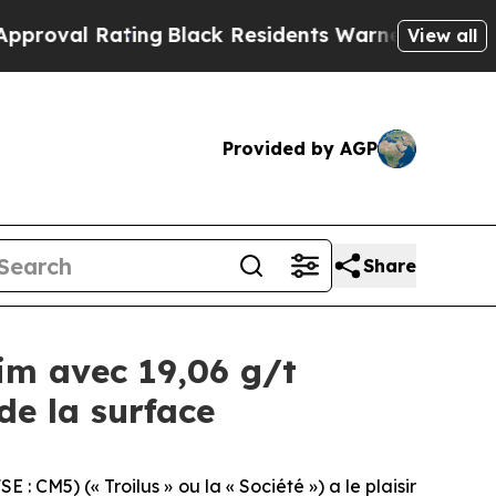
k Residents Warned of Abusive Cops for Years. T
View all
Provided by AGP
Share
im avec 19,06 g/t
de la surface
M5) (« Troilus » ou la « Société ») a le plaisir