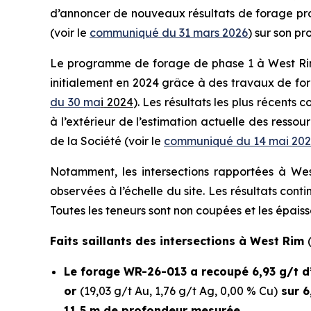
d’annoncer de nouveaux résultats de forage pro
(voir le
communiqué du 31 mars 2026
) sur son pr
Le programme de forage de phase 1 à West Rim, 
initialement en 2024 grâce à des travaux de fora
du 30 ma
i
2024
). Les résultats les plus récent
à l’extérieur de l’estimation actuelle des resso
de la Société (voir le
communiqué du 14 mai 20
Notamment, les intersections rapportées à We
observées à l’échelle du site. Les résultats con
Toutes les teneurs sont non coupées et les épais
Faits saillants des intersections à West Rim
Le forage WR-26-013 a recoupé 6,93 g/t d’
or
(19,03 g/t Au, 1,76 g/t Ag, 0,00 % Cu)
sur 6
11,5 m de profondeur mesurée.