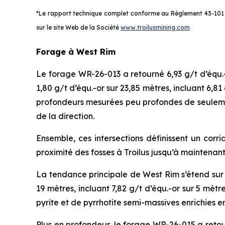
*Le rapport technique complet conforme au Règlement 43-101 as
sur le site Web de la Société
www.troilusmining.com
Forage à West Rim
Le forage WR-26-013 a retourné 6,93 g/t d’équ.-
1,80 g/t d’équ.-or sur 23,85 mètres, incluant 6,8
profondeurs mesurées peu profondes de seulement
de la direction.
Ensemble, ces intersections définissent un corr
proximité des fosses à Troilus jusqu’à maintenan
La tendance principale de West Rim s’étend sur 
19 mètres, incluant 7,82 g/t d’équ.-or sur 5 mètre
pyrite et de pyrrhotite semi-massives enrichies e
Plus en profondeur, le forage WR-26-015 a retourn