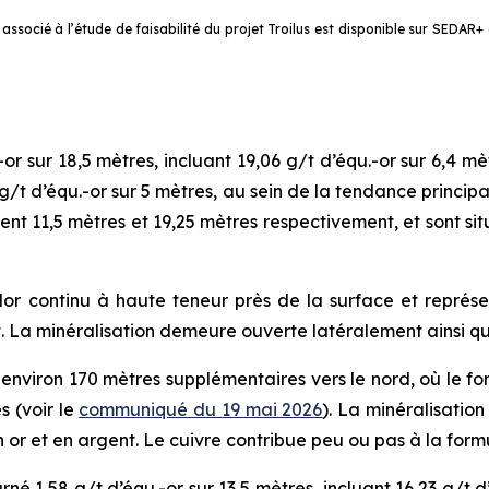
socié à l’étude de faisabilité du projet Troilus est disponible sur SEDAR+
or sur 18,5 mètres, incluant 19,06 g/t d’équ.-or sur 6,4 m
1 g/t d’équ.-or sur 5 mètres, au sein de la tendance princi
 11,5 mètres et 19,25 mètres respectivement, et sont situé
idor continu à haute teneur près de la surface et représe
t. La minéralisation demeure ouverte latéralement ainsi q
environ 170 mètres supplémentaires vers le nord, où le f
s (voir le
communiqué du 19 mai 2026
). La minéralisatio
n or et en argent. Le cuivre contribue peu ou pas à la formu
é 1,58 g/t d’équ.-or sur 13,5 mètres, incluant 16,23 g/t d