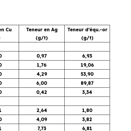
en Cu
Teneur en Ag
Teneur d’équ.-or
)
(g/t)
(g/t)
0
0,97
6,93
0
1,76
19,06
0
4,29
53,90
0
6,00
89,87
0
0,42
3,34
1
2,64
1,80
0
4,09
3,82
1
7,73
6,81