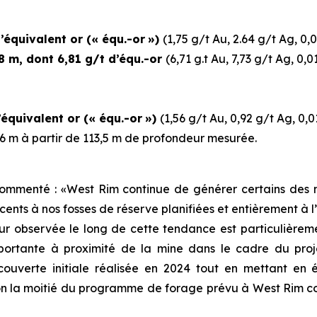
équivalent or (« équ.-or
»)
(1,75 g/t Au, 2.64 g/t Ag, 0
8 m, dont 6,81 g/t d’équ.-or
(6,71 g.t Au, 7,73 g/t Ag, 0,
équivalent or (« équ.-or
»)
(1,56 g/t Au, 0,92 g/t Ag, 0,
,6 m à partir de 113,5 m de profondeur mesurée.
commenté : «
West Rim continue de générer certains des m
nts à nos fosses de réserve planifiées et entièrement à l’
eur observée le long de cette tendance est particulièr
rtante à proximité de la mine dans le cadre du projet
écouverte initiale réalisée en 2024 tout en mettant en é
n la moitié du programme de forage prévu à West Rim comp