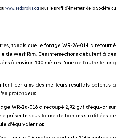
 au
www.sedarplus.ca
sous le profil d’émetteur de la Société ou
ètres, tandis que le forage WR-26-014 a retourné
pale de West Rim. Ces intersections débutent à des
es à environ 100 mètres l’une de l’autre le long
ntent certains des meilleurs résultats obtenus à
u’en profondeur.
orage WR-26-016 a recoupé 2,92 g/t d’équ.-or sur
n se présente sous forme de bandes stratifiées de
le d’équivalent or.
’équ.-or sur 0,6 mètre à partir de 113,5 mètres de