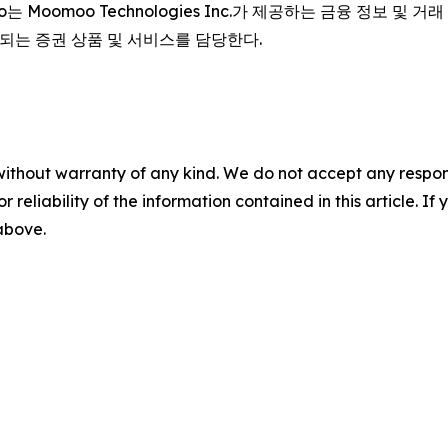
omoo Technologies Inc.가 제공하는 금융 정보 및 거래 앱이
공되는 증권 상품 및 서비스를 담당한다.
without warranty of any kind. We do not accept any responsib
r reliability of the information contained in this article. I
 above.