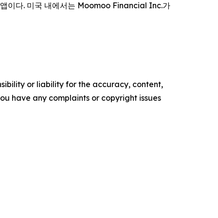
다. 미국 내에서는 Moomoo Financial Inc.가
ility or liability for the accuracy, content,
f you have any complaints or copyright issues