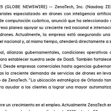
025 (GLOBE NEWSWIRE) -- ZenaTech, Inc. (Nasdaq: ZEN
iales especializado en drones con inteligencia artifici
 de computación cuántica, anunció que ha seleccionado
esa planea apoyar su creciente red nacional e internacio
 drones. Actualmente, la empresa está asegurando una
l nacional y, al mismo tiempo, atenderá directamente a sus
al, alianzas gubernamentales, condiciones operativas 
ara establecer nuestra sede de DaaS. También fortalece 
al. Desde empresas comerciales hasta agencias gubernam
mos la creciente demanda de servicios de drones en leva
ivo de ZenaTech. "La ubicación estratégica de Orlando ta
ra ayudar a los clientes a lograr una mayor automatiza
re un crecimiento en el empleo. Actualmente ZenaTech em