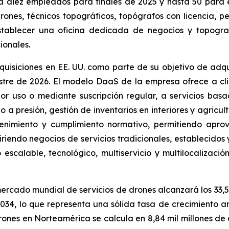
 diez empleados para finales de 2025 y hasta 50 para el
drones, técnicos topográficos, topógrafos con licencia, 
establecer una oficina dedicada de negocios y topogr
ionales.
isiciones en EE. UU. como parte de su objetivo de adqu
estre de 2026. El modelo DaaS de la empresa ofrece a c
r uso o mediante suscripción regular, a servicios bas
 a presión, gestión de inventarios en interiores y agricul
ntenimiento y cumplimiento normativo, permitiendo aprov
endo negocios de servicios tradicionales, establecidos y 
scalable, tecnológico, multiservicio y multilocalización
mercado mundial de servicios de drones alcanzará los 33,5
 2034, lo que representa una sólida tasa de crecimiento
rones en Norteamérica se calcula en 8,84 mil millones de