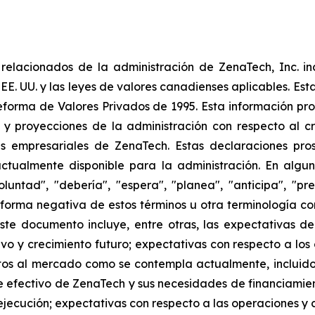
elacionados de la administración de ZenaTech, Inc. in
 EE. UU. y las leyes de valores canadienses aplicables. Est
eforma de Valores Privados de 1995. Esta información pr
 y proyecciones de la administración con respecto al cr
 empresariales de ZenaTech. Estas declaraciones prosp
ctualmente disponible para la administración. En algun
luntad", "debería", "espera", "planea", "anticipa", "pr
la forma negativa de estos términos u otra terminología 
ste documento incluye, entre otras, las expectativas de
tivo y crecimiento futuro; expectativas con respecto a los
s al mercado como se contempla actualmente, incluidos
 efectivo de ZenaTech y sus necesidades de financiamien
jecución; expectativas con respecto a las operaciones y co