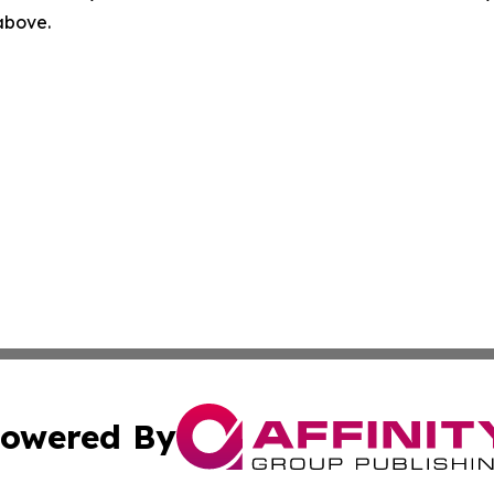
 above.
owered By