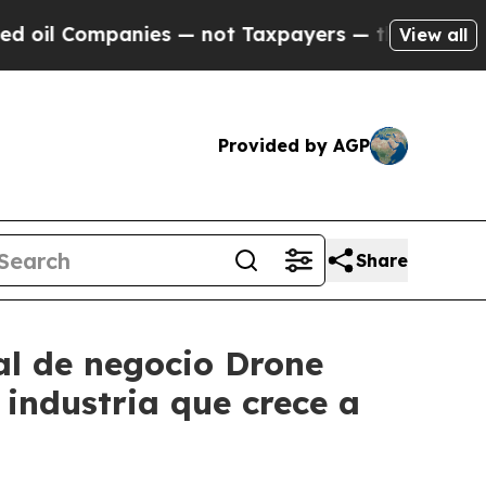
panies — not Taxpayers — the Chance to Cash in 
View all
Provided by AGP
Share
al de negocio Drone
industria que crece a