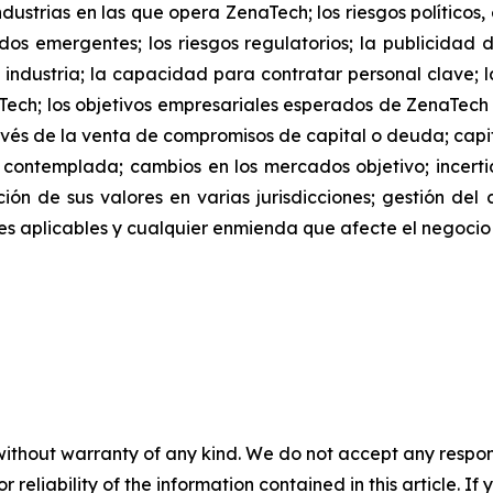
dustrias en las que opera ZenaTech; los riesgos políticos
os emergentes; los riesgos regulatorios; la publicidad 
 industria; la capacidad para contratar personal clave; l
Tech; los objetivos empresariales esperados de ZenaTec
és de la venta de compromisos de capital o deuda; capita
 contemplada; cambios en los mercados objetivo; ince
ación de sus valores en varias jurisdicciones; gestión del
iones aplicables y cualquier enmienda que afecte el negoc
without warranty of any kind. We do not accept any responsib
r reliability of the information contained in this article. I