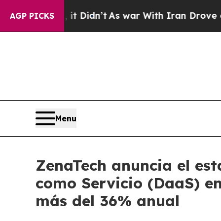
, it Didn’t
As war With Iran Drove oil Prices H
AGP PICKS
Menu
ZenaTech anuncia el est
como Servicio (DaaS) en
más del 36% anual