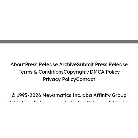
About
Press Release Archive
Submit Press Release
Terms & Conditions
Copyright/DMCA Policy
Privacy Policy
Contact
© 1995-2026 Newsmatics Inc. dba Affinity Group
Publishing & Journal of Industry St. Lucia. All Rights
Reserved.
Cookie Settings / Your Privacy Choices